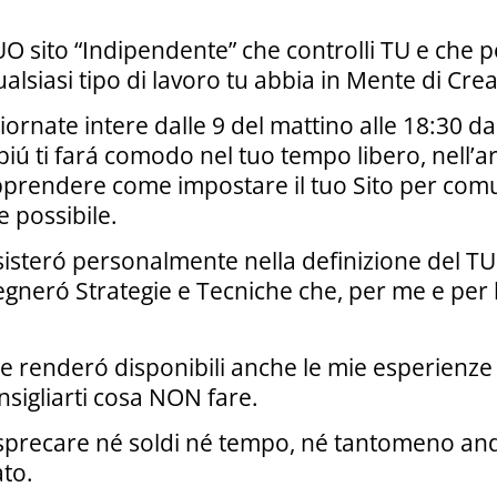
TUO sito “Indipendente” che controlli TU e che
lsiasi tipo di lavoro tu abbia in Mente di Crea
ornate intere dalle 9 del mattino alle 18:30 dal
iú ti fará comodo nel tuo tempo libero, nell’ar
 apprendere come impostare il tuo Sito per comu
e possibile.
assisteró personalmente nella definizione del T
segneró Strategie e Tecniche che, per me e per 
 e renderó disponibili anche le mie esperienz
nsigliarti cosa NON fare.
 sprecare né soldi né tempo, né tantomeno and
ato.